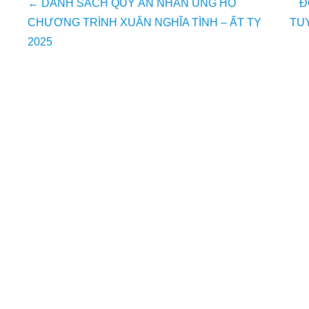
Post
←
DANH SÁCH QUÝ ÂN NHÂN ỦNG HỘ
Đ
navigation
CHƯƠNG TRÌNH XUÂN NGHĨA TÌNH – ẤT TỴ
TU
2025