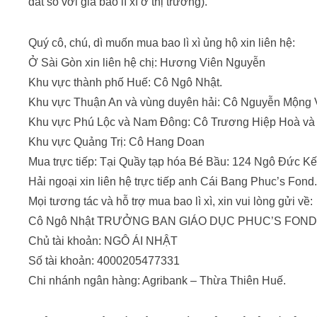
đắt so với giá bao lì xì ở thị trường).
Quý cô, chú, dì muốn mua bao lì xì ủng hộ xin liên hệ:
Ở Sài Gòn xin liên hệ chị: Hương Viên Nguyễn
Khu vực thành phố Huế: Cô Ngô Nhật.
Khu vực Thuận An và vùng duyên hải: Cô Nguyễn Mộng 
Khu vực Phú Lộc và Nam Đông: Cô Trương Hiệp Hoà v
Khu vực Quảng Trị: Cô Hang Doan
Mua trực tiếp: Tại Quầy tạp hóa Bé Bầu: 124 Ngô Đức 
Hải ngoại xin liên hệ trực tiếp anh Cái Bang Phuc’s Fond.
Mọi tương tác và hỗ trợ mua bao lì xì, xin vui lòng gửi về:
Cô Ngô Nhật TRƯỞNG BAN GIÁO DỤC PHUC’S FOND
Chủ tài khoản: NGÔ ÁI NHẬT
Số tài khoản: 4000205477331
Chi nhánh ngân hàng: Agribank – Thừa Thiên Huế.