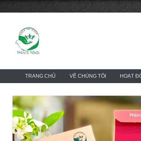
Skip
to
content
TRANG CHỦ
VỀ CHÚNG TÔI
HOẠT Đ