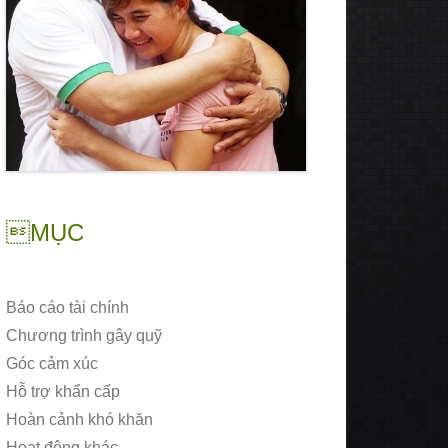
MỤC
Báo cáo tài chính
Chương trình gây quỹ
Góc cảm xúc
Hỗ trợ khẩn cấp
Hoàn cảnh khó khăn
Hoạt động khác