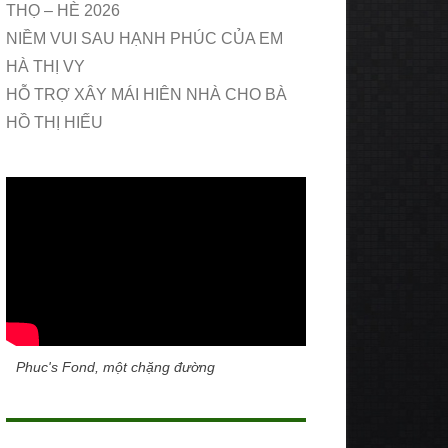
THỌ – HÈ 2026
NIỀM VUI SAU HẠNH PHÚC CỦA EM
HÀ THỊ VY
HỖ TRỢ XÂY MÁI HIÊN NHÀ CHO BÀ
HỒ THỊ HIẾU
Phuc's Fond, một chặng đường