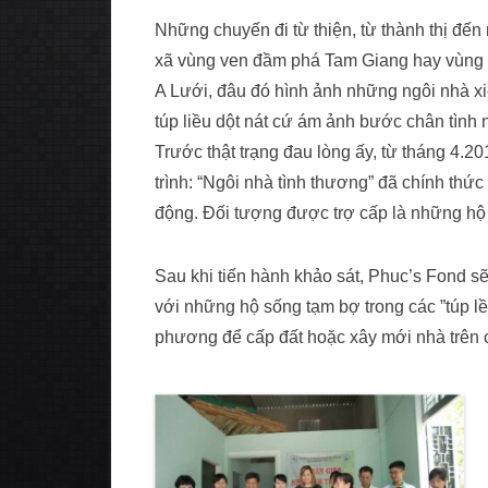
Những chuyến đi từ thiện, từ thành thị đến
xã vùng ven đầm phá Tam Giang hay vùng
A Lưới, đâu đó hình ảnh những ngôi nhà x
túp liều dột nát cứ ám ảnh bước chân tình 
Trước thật trạng đau lòng ấy, từ tháng 4.2
trình: “Ngôi nhà tình thương” đã chính thứ
động. Đối tượng được trợ cấp là những hộ
Sau khi tiến hành khảo sát, Phuc’s Fond s
với những hộ sống tạm bợ trong các ”túp lề
phương để cấp đất hoặc xây mới nhà trên 