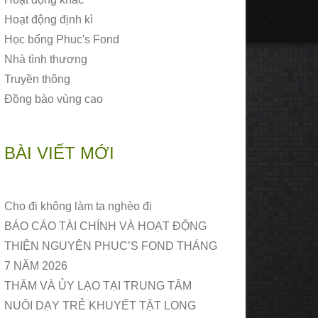
Hoạt động định kì
Học bổng Phuc's Fond
Nhà tình thương
Truyền thông
Đồng bào vùng cao
BÀI VIẾT MỚI
Cho đi không làm ta nghèo đi
BÁO CÁO TÀI CHÍNH VÀ HOẠT ĐỘNG
THIỆN NGUYỆN PHUC’S FOND THÁNG
7 NĂM 2026
THĂM VÀ ỦY LẠO TẠI TRUNG TÂM
NUÔI DẠY TRẺ KHUYẾT TẬT LONG