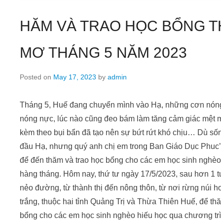
HĂM VÀ TRAO HỌC BỔNG 
MƠ THÁNG 5 NĂM 2023
Posted on
May 17, 2023
by
admin
Tháng 5, Huế đang chuyển mình vào Hạ, những cơn nóng
nóng nực, lúc nào cũng đeo bám làm tăng cảm giác mệt 
kèm theo bụi bẩn đã tạo nên sự bứt rứt khó chịu… Dù số
đầu Hạ, nhưng quý anh chị em trong Ban Giáo Dục Phuc’s
để đến thăm và trao học bổng cho các em học sinh ngh
hàng tháng. Hôm nay, thứ tư ngày 17/5/2023, sau hơn 1 t
nẻo đường, từ thành thị đến nông thôn, từ nơi rừng núi 
trắng, thuộc hai tỉnh Quảng Trị và Thừa Thiên Huế, để thă
bổng cho các em học sinh nghèo hiếu học qua chươn