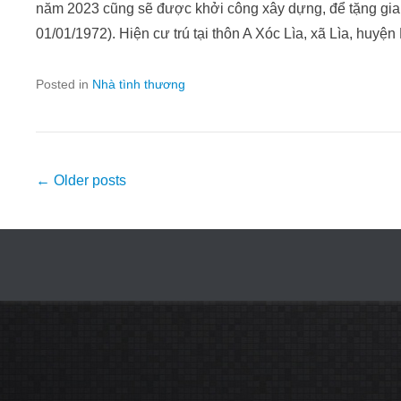
năm 2023 cũng sẽ được khởi công xây dựng, để tặng gia
01/01/1972). Hiện cư trú tại thôn A Xóc Lìa, xã Lìa, huyệ
Posted in
Nhà tình thương
Post
←
Older posts
navigation