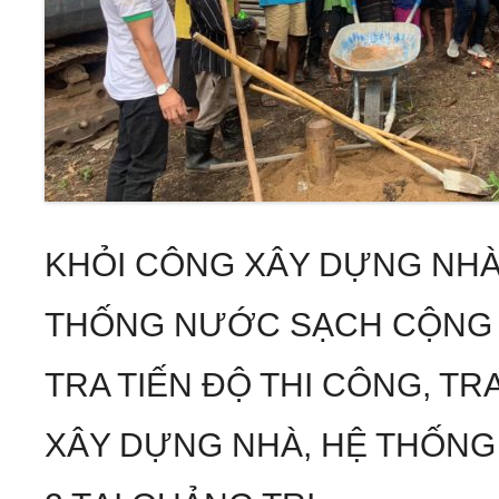
KHỎI CÔNG XÂY DỰNG NHÀ
THỐNG NƯỚC SẠCH CỘNG 
TRA TIẾN ĐỘ THI CÔNG, TR
XÂY DỰNG NHÀ, HỆ THỐN