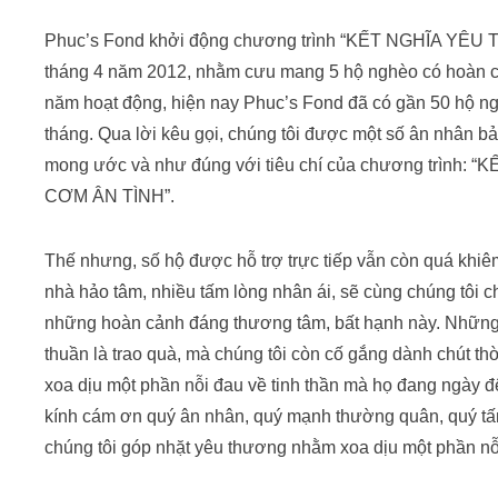
Phuc’s Fond khởi động chương trình “KẾT NGHĨA Y
tháng 4 năm 2012, nhằm cưu mang 5 hộ nghèo có hoàn c
năm hoạt động, hiện nay Phuc’s Fond đã có gần 50 hộ 
tháng. Qua lời kêu gọi, chúng tôi được một số ân nhân bảo
mong ước và như đúng với tiêu chí của chương trìn
CƠM ÂN TÌNH”.
Thế nhưng, số hộ được hỗ trợ trực tiếp vẫn còn quá kh
nhà hảo tâm, nhiều tấm lòng nhân ái, sẽ cùng chúng tôi
những hoàn cảnh đáng thương tâm, bất hạnh này. Những
thuần là trao quà, mà chúng tôi còn cố gắng dành chút th
xoa dịu một phần nỗi đau về tinh thần mà họ đang ngày đ
kính cám ơn quý ân nhân, quý mạnh thường quân, quý tấ
chúng tôi góp nhặt yêu thương nhằm xoa dịu một phần nỗ