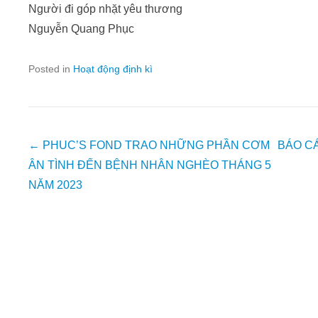
Người đi góp nhặt yêu thương
Nguyễn Quang Phục
Posted in
Hoạt động định kì
Post
←
PHUC’S FOND TRAO NHỮNG PHẦN CƠM
BÁO CÁ
navigation
ÂN TÌNH ĐẾN BỆNH NHÂN NGHÈO THÁNG 5
NĂM 2023