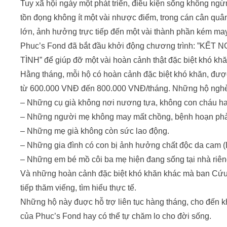
Tuy xã hội ngày một phát triển, điều kiện sống không ng
tồn đọng không ít một vài nhược điểm, trong cán cân quâ
lớn, ảnh hưởng trực tiếp đến một vài thành phần kém may
Phuc’s Fond đã bắt đầu khởi động chương trình: 
TÌNH” để giúp đỡ một vài hoàn cảnh thật đặc biệt khó khă
Hằng tháng, mỗi hộ có hoàn cảnh đặc biệt khó khăn, được
từ 600.000 VNĐ đến 800.000 VNĐ/tháng. Những hộ ngh
– Những cụ già không nơi nương tựa, không con cháu h
– Những người mẹ không may mất chồng, bệnh hoạn phải
– Những mẹ già không còn sức lao động.
– Những gia đình có con bị ảnh hưởng chất độc da cam (
– Những em bé mồ côi ba mẹ hiện đang sống tại nhà riên
Và những hoàn cảnh đặc biệt khó khăn khác mà ban Cứu
tiếp thăm viếng, tìm hiểu thực tế.
Những hộ này đuợc hỗ trợ liên tục hàng tháng, cho đến 
của Phuc’s Fond hay có thể tự chăm lo cho đời sống.