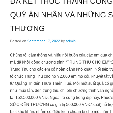
ĐÃ KẾT THÚC THÀNH CÔNG
QUÝ ÂN NHÂN VÀ NHỮNG S
THƯƠNG
Posted on
September 17, 2022
by
admin
Chúng tôi cảm thông và hiểu nỗi buồn của các em qua chí
mà đã khởi động chương trình “TRUNG THU CHO EM” từ
Trung Thu cho các em có hoàn cảnh khó khăn. Nối tiếp t
tổ chức Trung Thu cho hơn 2.000 em mồ côi, khuyết tật và
từ Quảng Trị đến Thừa Thiên Huế. Mỗi một suất quà có gi
như múa lân, đèn trung thu, chi phí chương trình văn nghệ
là: 152.500.000 VNĐ. Ngoài ra cũng trong dịp này, Phuc’
SỨC ĐẾN TRƯỜNG có giá trị 500.000 VNĐ/ suất) hỗ trợ
biệt khó khăn, nhằm có điều kiện chuẩn bị cho một năm h