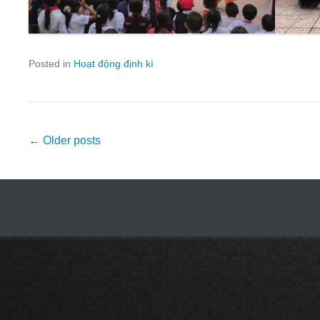
Posted in
Hoạt động định kì
Post
←
Older posts
navigation