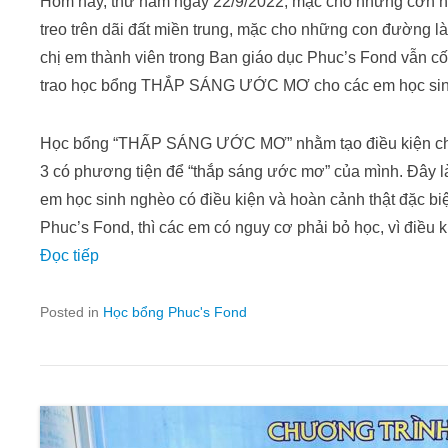
Hôm nay, thứ năm ngày 22/9/2022, mặc cho những cơn nắ
treo trên dãi đất miền trung, mặc cho những con đường là
chị em thành viên trong Ban giáo dục Phuc’s Fond vẫn cố
trao học bổng THẮP SÁNG ƯỚC MƠ cho các em học sin
Học bổng “THẤP SÁNG ƯỚC MƠ” nhằm tạo điều kiện cho
3 có phương tiện để “thắp sáng ước mơ” của mình. Đây 
em học sinh nghèo có điều kiện và hoàn cảnh thật đặc bi
Phuc’s Fond, thì các em có nguy cơ phải bỏ học, vì điều k
Đọc tiếp
Posted in
Học bổng Phuc's Fond