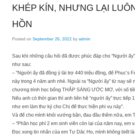
KHÉP KÍN, NHƯNG LẠI LUÔ
HỒN
Posted on
September 26, 2022
by
admin
Sau khi những câu hỏi đã được phúc đáp cho “Người ấy”
như sau:
– “Người ấy đã đồng ý tài trợ 440 triệu đồng, để Phuc’s 
này trong 4 năm anh nhé. Ngoài ra “Người ấy” từ nay sẽ n
chương trình học bổng THẮP SÁNG ƯỚC MƠ, với số tiền 
Nếu anh có thời gian thì anh liên hệ “người ấy” trực tiếp 1 
như em làm thư ký cho Chị để thực hiện phi vụ này”.
Và để cho mình khỏi vướng bận, đau đầu thêm nữa, em 
– “Phần học phí 2 em sinh viên còn lại của năm nay, em v
Đọc xong tin nhắn của em Tự Dăc Ho, mình không biết là t