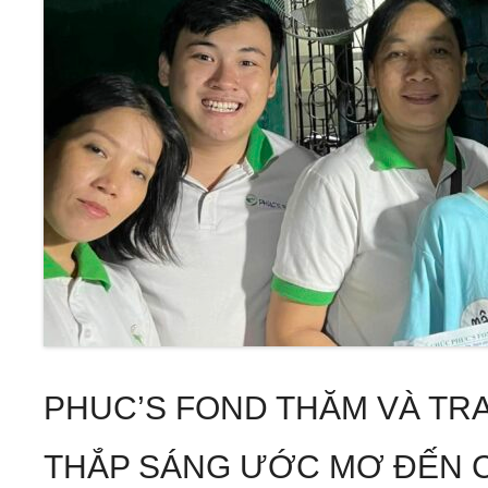
PHUC’S FOND THĂM VÀ TR
THẮP SÁNG ƯỚC MƠ ĐẾN C