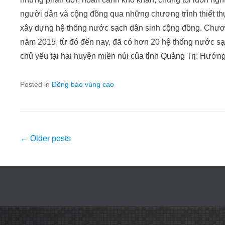
người dân và cộng đồng qua những chương trình thiết thư
xây dựng hệ thống nước sạch dân sinh cộng đồng. Chương
năm 2015, từ đó đến nay, đã có hơn 20 hệ thống nước sạch
chủ yếu tại hai huyện miền núi của tỉnh Quảng Trị: Hươ
Posted in
Đồng bào vùng cao
Post
←
Older posts
navigation