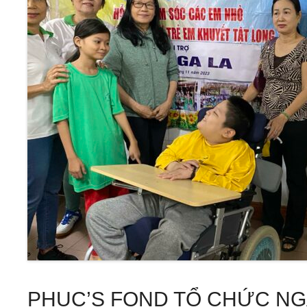
PHUC’S FOND TỔ CHỨC NGÀ