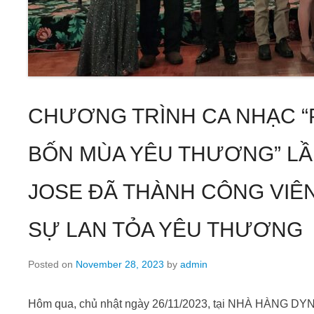
CHƯƠNG TRÌNH CA NHẠC “
BỐN MÙA YÊU THƯƠNG” LẦN
JOSE ĐÃ THÀNH CÔNG VIÊN
SỰ LAN TỎA YÊU THƯƠNG
Posted on
November 28, 2023
by
admin
Hôm qua, chủ nhật ngày 26/11/2023, tại NHÀ HÀNG D