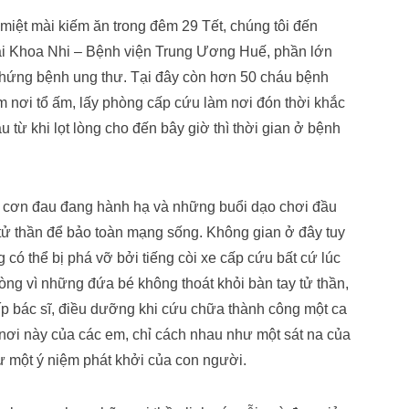
miệt mài kiếm ăn trong đêm 29 Tết, chúng tôi đến
tại Khoa Nhi – Bệnh viện Trung Ương Huế, phần lớn
chứng bệnh ung thư. Tại đây còn hơn 50 cháu bệnh
 nơi tổ ấm, lấy phòng cấp cứu làm nơi đón thời khắc
̀ khi lọt lòng cho đến bây giờ thì thời gian ở bệnh
g cơn đau đang hành hạ và những buổi dạo chơi đầu
tử thần để bảo toàn mạng sống. Không gian ở đây tuy
 có thể bị phá vỡ bởi tiếng còi xe cấp cứu bất cứ lúc
òng vì những đứa bé không thoát khỏi bàn tay tử thần,
p bác sĩ, điều dưỡng khi cứu chữa thành công một ca
ơi này của các em, chỉ cách nhau như một sát na của
ư một ý niệm phát khởi của con người.