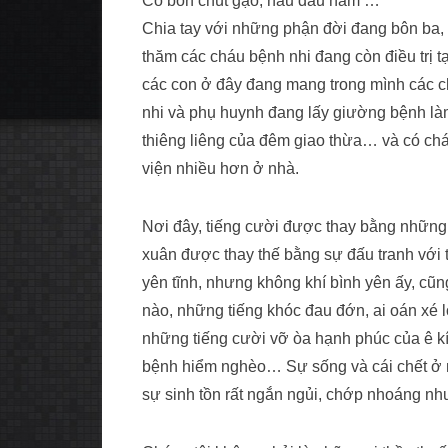
Cố bòn chút gạo, nấu đầu năm …
Chia tay với những phận đời đang bôn ba, 
thăm các cháu bệnh nhi đang còn điều trị 
các con ở đây đang mang trong mình các 
nhi và phụ huynh đang lấy giường bệnh làm
thiêng liêng của đêm giao thừa… và có cháu tư
viện nhiều hơn ở nhà.
Nơi đây, tiếng cười được thay bằng nhữn
xuân được thay thế bằng sự đấu tranh với 
yên tĩnh, nhưng không khí bình yên ấy, cũng
nào, những tiếng khóc đau đớn, ai oán xé l
những tiếng cười vỡ òa hạnh phúc của ê kí
bệnh hiểm nghèo… Sự sống và cái chết ở n
sự sinh tồn rất ngắn ngủi, chớp nhoáng nh