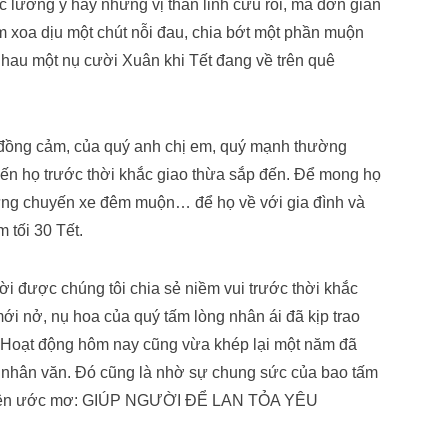
c lương y hay những vị thần linh cứu rỗi, mà đơn giản
 xoa dịu một chút nỗi đau, chia bớt một phần muộn
hau một nụ cười Xuân khi Tết đang về trên quê
h đồng cảm, của quý anh chị em, quý mạnh thường
đến họ trước thời khắc giao thừa sắp đến. Để mong họ
ững chuyến xe đêm muộn… để họ về với gia đình và
tối 30 Tết.
 được chúng tôi chia sẻ niềm vui trước thời khắc
 nở, nụ hoa của quý tấm lòng nhân ái đã kịp trao
. Hoạt động hôm nay cũng vừa khép lại một năm đã
nh nhân văn. Đó cũng là nhờ sự chung sức của bao tấm
c hiện ước mơ: GIÚP NGƯỜI ĐỂ LAN TỎA YÊU