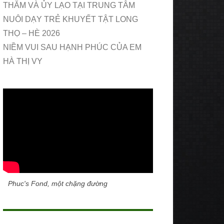
THĂM VÀ ỦY LẠO TẠI TRUNG TÂM
NUÔI DẠY TRẺ KHUYẾT TẬT LONG
THỌ – HÈ 2026
NIỀM VUI SAU HẠNH PHÚC CỦA EM
HÀ THỊ VY
Phuc's Fond, một chặng đường