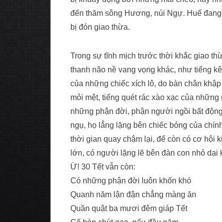
đến thăm sông Hương, núi Ngự. Huế đang c
bị đón giao thừa.
Trong sự tĩnh mịch trước thời khắc giao th
thanh não nề vang vọng khác, như tiếng kê
của những chiếc xích lô, do bàn chân khập
mỏi mệt, tiếng quét rác xào xạc của nhữn
những phận đời, phận người ngồi bất động 
ngụ, họ lẳng lặng bên chiếc bóng của chí
thời gian quay chậm lại, để còn có cơ hội 
lớn, có người lặng lẽ bên đàn con nhỏ dại 
Ừ! 30 Tết vẫn còn:
Có những phận đời luôn khốn khó
Quanh năm lận đận chẳng màng ăn
Quần quật ba mươi đêm giáp Tết