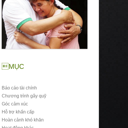
MỤC
Báo cáo tài chính
Chương trình gây quỹ
Góc cảm xúc
Hỗ trợ khẩn cấp
Hoàn cảnh khó khăn
Hoạt động khác