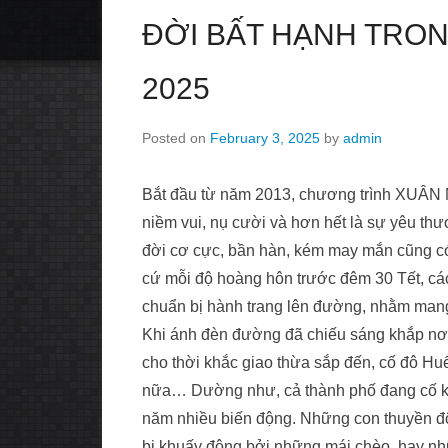
ĐỜI BẤT HẠNH TRONG
2025
Posted on
February 3, 2025
by
admin
Bắt đầu từ năm 2013, chương trình XUÂN
niềm vui, nụ cười và hơn hết là sự yêu t
đời cơ cực, bần hàn, kém may mắn cũng có
cứ mỗi độ hoàng hôn trước đêm 30 Tết, các
chuẩn bị hành trang lên đường, nhằm mang
Khi ánh đèn đường đã chiếu sáng khắp nơi,
cho thời khắc giao thừa sắp đến, cố đô Huế
nữa… Dường như, cả thành phố đang cố khé
năm nhiều biến động. Những con thuyền đ
bị khuấy động bởi những mái chèo, hay nh