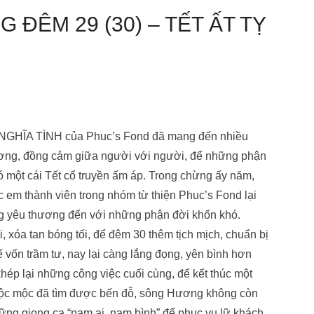
 ĐÊM 29 (30) – TẾT ẤT TỴ
 NGHĨA TÌNH của Phuc’s Fond đã mang đến nhiều
hương, đồng cảm giữa người với người, để những phận
 một cái Tết cổ truyền ấm áp. Trong chừng ấy năm,
 em thành viên trong nhóm từ thiện Phuc’s Fond lại
 yêu thương đến với những phận đời khốn khó.
 xóa tan bóng tối, để đêm 30 thêm tịch mịch, chuẩn bị
 vốn trầm tư, nay lại càng lắng đọng, yên bình hơn
p lại những công việc cuối cùng, để kết thúc một
ộc mộc đã tìm được bến đỗ, sông Hương không còn
ững giọng ca “nam ai, nam bình” để phục vụ lữ khách