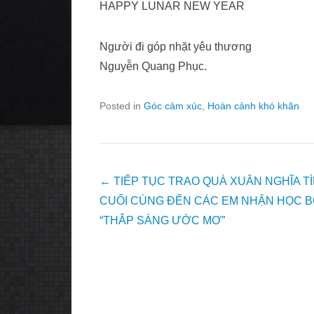
HAPPY LUNAR NEW YEAR
Người đi góp nhặt yêu thương
Nguyễn Quang Phục.
Posted in
Góc cảm xúc
,
Hoàn cảnh khó khăn
Post
←
TIẾP TỤC TRAO QUÀ XUÂN NGHĨA T
navigation
CUỐI CÙNG ĐẾN CÁC EM NHẬN HỌC 
“THẮP SÁNG ƯỚC MƠ”