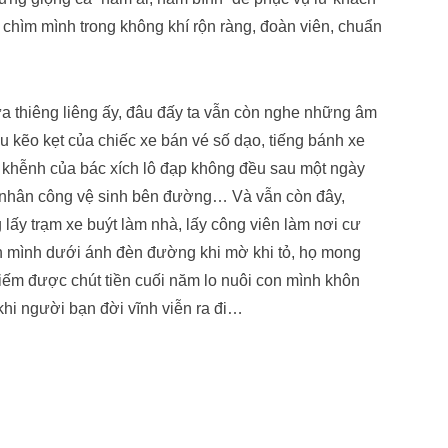
hìm mình trong không khí rộn ràng, đoàn viên, chuẩn
ừa thiêng liêng ấy, đâu đấy ta vẫn còn nghe những âm
u kẽo kẹt của chiếc xe bán vé số dạo, tiếng bánh xe
 khễnh của bác xích lô đạp không đều sau một ngày
g nhân công vệ sinh bên đường… Và vẫn còn đây,
lấy trạm xe buýt làm nhà, lấy công viên làm nơi cư
nh mình dưới ánh đèn đường khi mờ khi tỏ, họ mong
kiếm được chút tiền cuối năm lo nuôi con mình khôn
khi người bạn đời vĩnh viễn ra đi…