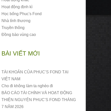
Hoạt động định kì
Học bổng Phuc's Fond
Nhà tình thương
Truyền thông
Đồng bào vùng cao
BÀI VIẾT MỚI
TÀI KHOẢN CỦA PHUC’S FOND TẠI
VIỆT NAM
Cho đi không làm ta nghèo đi
BÁO CÁO TÀI CHÍNH VÀ HOẠT ĐỘNG
THIỆN NGUYỆN PHUC’S FOND THÁNG
7 NĂM 2026