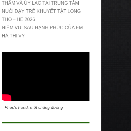
THĂM VÀ ỦY LẠO TẠI TRUNG TÂM
NUÔI DẠY TRẺ KHUYẾT TẬT LONG
THỌ – HÈ 2026
NIỀM VUI SAU HẠNH PHÚC CỦA EM
HÀ THỊ VY
Phuc's Fond, một chặng đường