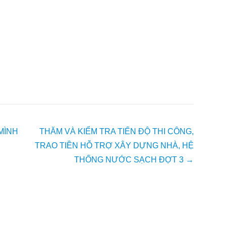
MÌNH
THĂM VÀ KIỂM TRA TIẾN ĐỘ THI CÔNG,
TRAO TIỀN HỖ TRỢ XÂY DỰNG NHÀ, HỆ
THỐNG NƯỚC SẠCH ĐỢT 3
→