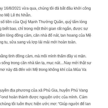
y 16/8/2021 vừa qua, chúng tôi đã bắt đầu khởi công
cho Mệ Lê thị Nhẫn.
o số tiền của Quý Mạnh Thường Quân, quý tấm lòng
 biết bao, chỉ trong một thời gian rất ngắn, được sự
tấm lòng đồng cảm, căn nhà đổ nát, tan hoang của Mệ
ng tu, sửa sang và lợp lái mái mới hoàn toàn.
ằng tình đồng cảm, mà môi mình thấm đầy vị mặn.
sống trong căn nhà tàn tạ, mục nát…Nay mới thật sự
mơ này đã đến với Mệ trong không khí của Mùa Va
h quyền địa phương của xã Phú Gia, huyện Phú Vang
’s Fond hoàn thành được nguyện ước của mình. Cám
 chúng tôi luôn thực hiện ước mơ: “Giúp người để lan