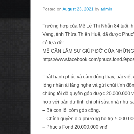
Posted on
August 23, 2021
by
admin
Trường hợp của Mệ Lê Thị Nhẫn 84 tuổi, h
Vang, tỉnh Thừa Thiên Huế, đã được Phuc’s
có tựa đề:
MỆ CẦN LẮM SỰ GIÚP ĐỠ CỦA NHỮNG 
https://www.facebook.com/phucs.fond.9/p
Thật hạnh phúc và cảm đông thay, bài vi
lòng nhân ái lắng nghe và gửi chút tình đồ
chúng tôi đã quyên góp được 20.000.000 v
hợp với bản dự tính chi phí sửa nhà như s
– Bà con lối xóm góp công.
– Chính quyền địa phương hỗ trợ 5.000.00
– Phuc’s Fond 20.000.000 vnđ