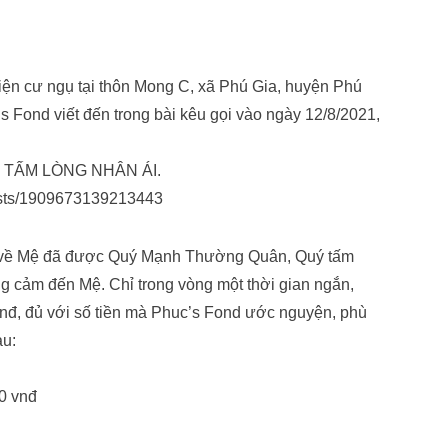
iện cư ngụ tại thôn Mong C, xã Phú Gia, huyện Phú
 Fond viết đến trong bài kêu gọi vào ngày 12/8/2021,
TẤM LÒNG NHÂN ÁI.
osts/1909673139213443
ết về Mệ đã được Quý Mạnh Thường Quân, Quý tấm
ng cảm đến Mệ. Chỉ trong vòng một thời gian ngắn,
nđ, đủ với số tiền mà Phuc’s Fond ước nguyện, phù
au:
0 vnđ