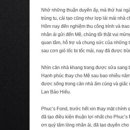
Nhờ những thuận duyên ấy, mà thứ hai ngà
trùng tu, cải tạo cũng như lợp lái mái nhà 
Hôm nay đến nghiệm thu công trình và tra
nhân ái gửi đến Mệ, chúng tôi thật vui mừng
quan tâm, hỗ trợ và chung sức của những 
sau cơn gió lốc bị tốc mái, nay đã được trù
Nhìn căn nhà khang trang được sửa sang b
Hạnh phúc thay cho Mệ sau bao nhiêu năm 
được sống trong căn nhà ấm cúng và giấc 
Lan Báo Hiếu.
Phuc’s Fond, trước hết xin thay mặt chín
đã tạo điều kiện thuận lợi nhất cho Phuc
ơn quý tấm lòng nhân ái, đã tạo duyên cho