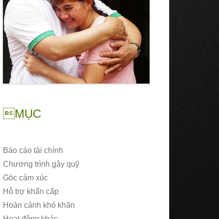
MỤC
Báo cáo tài chính
Chương trình gây quỹ
Góc cảm xúc
Hỗ trợ khẩn cấp
Hoàn cảnh khó khăn
Hoạt động khác