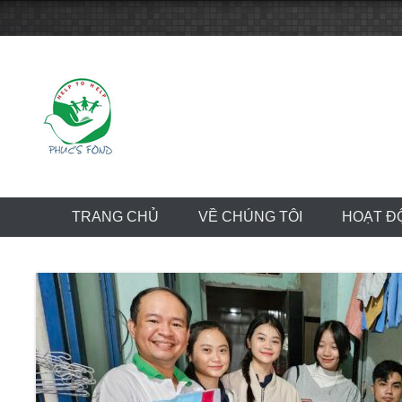
Skip
to
content
TRANG CHỦ
VỀ CHÚNG TÔI
HOẠT Đ