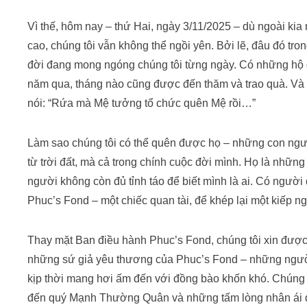
Vì thế, hôm nay – thứ Hai, ngày 3/11/2025 – dù ngoài ki
cao, chúng tôi vẫn không thể ngồi yên. Bởi lẽ, đâu đó t
đời đang mong ngóng chúng tôi từng ngày. Có những hộ
năm qua, tháng nào cũng được đến thăm và trao quà. Và m
nói: “Rứa mà Mệ tưởng tổ chức quên Mệ rồi…”
Làm sao chúng tôi có thể quên được họ – những con người 
từ trời đất, mà cả trong chính cuộc đời mình. Họ là nhữ
người không còn đủ tỉnh táo để biết mình là ai. Có ngườ
Phuc’s Fond – một chiếc quan tài, để khép lại một kiếp n
Thay mặt Ban điều hành Phuc’s Fond, chúng tôi xin được c
những sứ giả yêu thương của Phuc’s Fond – những người
kịp thời mang hơi ấm đến với đồng bào khốn khó. Chúng t
đến quý Mạnh Thường Quân và những tấm lòng nhân ái đ