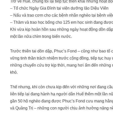
Trở về Huế, chúng tôi lại tiếp tục triển khai những hoạt 
– Tổ chức Ngày Gia Đình tại viện dưỡng lão Diệu Viên
– Nấu và trao cơm cho các bệnh nhân nghèo tại bệnh việ
– Thăm và trao học bổng cho 125 em học sinh đang đượ
Khi vừa kịp hoàn hồn sau những ngày hoạt động dồn dập,
một lần nữa chìm trong biển nước.
Trước thiên tai dồn dập, Phuc’s Fond – cũng như bao tổ 
vững tinh thần trách nhiệm trước cộng đồng, tiếp tục huy 
những chuyến cứu trợ kịp thời, mang hơi ấm đến những 
khó.
Thế nhưng, khi còn chưa kịp đến với những nơi đang cầu 
liên tiếp lại đang hành hạ người dân Huế thêm một lần n
gần 50 hộ nghèo đang được Phuc’s Fond cưu mang hằng 
và Quảng Trị – những con người chịu ảnh hưởng nặng nề n