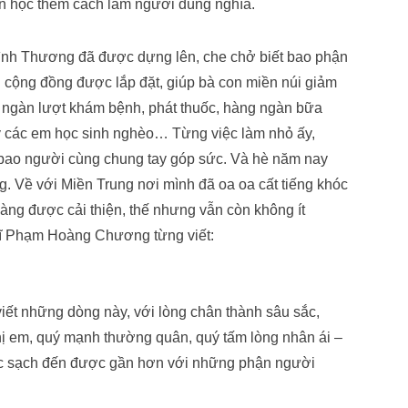
on học thêm cách làm người đúng nghĩa.
ình Thương đã được dựng lên, che chở biết bao phận
cộng đồng được lắp đặt, giúp bà con miền núi giảm
 ngàn lượt khám bệnh, phát thuốc, hàng ngàn bữa
ay các em học sinh nghèo… Từng việc làm nhỏ ấy,
a bao người cùng chung tay góp sức. Và hè năm nay
ng. Về với Miền Trung nơi mình đã oa oa cất tiếng khóc
àng được cải thiện, thế nhưng vẫn còn không ít
sĩ Phạm Hoàng Chương từng viết:
iết những dòng này, với lòng chân thành sâu sắc,
ị em, quý mạnh thường quân, quý tấm lòng nhân ái –
ớc sạch đến được gần hơn với những phận người