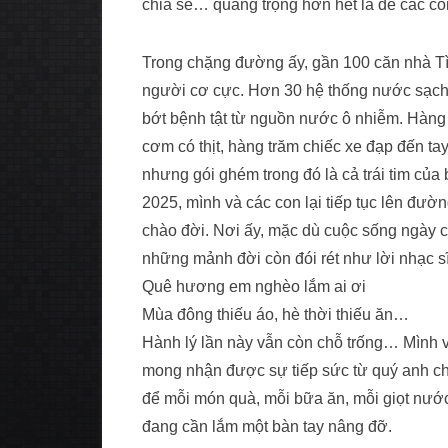
chia sẻ… quang trọng hơn hết là để các c
Trong chặng đường ấy, gần 100 căn nhà T
người cơ cực. Hơn 30 hệ thống nước sạch 
bớt bệnh tật từ nguồn nước ô nhiễm. Hàng
cơm có thịt, hàng trăm chiếc xe đạp đến t
nhưng gói ghém trong đó là cả trái tim củ
2025, mình và các con lại tiếp tục lên đườ
chào đời. Nơi ấy, mặc dù cuộc sống ngày c
những mảnh đời còn đói rét như lời nhạc 
Quê hương em nghèo lắm ai ơi
Mùa đông thiếu áo, hè thời thiếu ăn…
Hành lý lần này vẫn còn chỗ trống… Mình v
mong nhận được sự tiếp sức từ quý anh ch
để mỗi món quà, mỗi bữa ăn, mỗi giọt nư
đang cần lắm một bàn tay nâng đỡ.