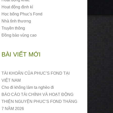
Hoạt động định kì
Học bổng Phuc's Fond
Nhà tình thương
Truyền thông
Đồng bào vùng cao
BÀI VIẾT MỚI
TÀI KHOẢN CỦA PHUC’S FOND TẠI
VIỆT NAM
Cho đi không làm ta nghèo đi
BÁO CÁO TÀI CHÍNH VÀ HOẠT ĐỘNG
THIỆN NGUYỆN PHUC’S FOND THÁNG
7 NĂM 2026