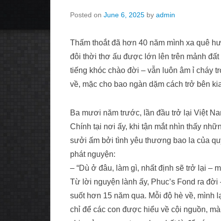
Posted on
June 6, 2025
by
admin
Thấm thoắt đã hơn 40 năm mình xa quê hươ
đôi thời thơ ấu được lớn lên trên mảnh đất
tiếng khóc chào đời – vẫn luôn âm ỉ cháy tr
về, mặc cho bao ngàn dặm cách trở bên k
Ba mươi năm trước, lần đầu trở lại Việt N
Chính tại nơi ấy, khi tận mắt nhìn thấy n
sưởi ấm bởi tình yêu thương bao la của quý
phát nguyện:
– “Dù ở đâu, làm gì, nhất định sẽ trở lại – 
Từ lời nguyện lành ấy, Phuc’s Fond ra đời 
suốt hơn 15 năm qua. Mỗi độ hè về, mình lạ
chỉ để các con được hiểu về cội nguồn, mà