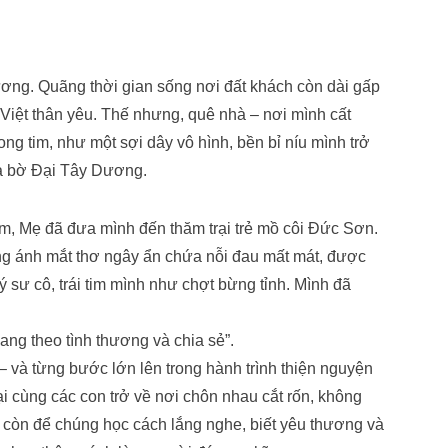
ng. Quãng thời gian sống nơi đất khách còn dài gấp
 Việt thân yêu. Thế nhưng, quê nhà – nơi mình cất
ong tim, như một sợi dây vô hình, bền bỉ níu mình trở
ia bờ Đại Tây Dương.
am, Mẹ đã đưa mình đến thăm trại trẻ mồ côi Đức Sơn.
hững ánh mắt thơ ngây ẩn chứa nỗi đau mất mát, được
 sư cô, trái tim mình như chợt bừng tỉnh. Mình đã
mang theo tình thương và chia sẻ”.
– và từng bước lớn lên trong hành trình thiện nguyện
i cùng các con trở về nơi chôn nhau cắt rốn, không
 còn để chúng học cách lắng nghe, biết yêu thương và