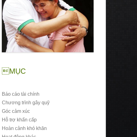
MỤC
Báo cáo tài chính
Chương trình gây quỹ
Góc cảm xúc
Hỗ trợ khẩn cấp
Hoàn cảnh khó khăn
Hoạt động khác