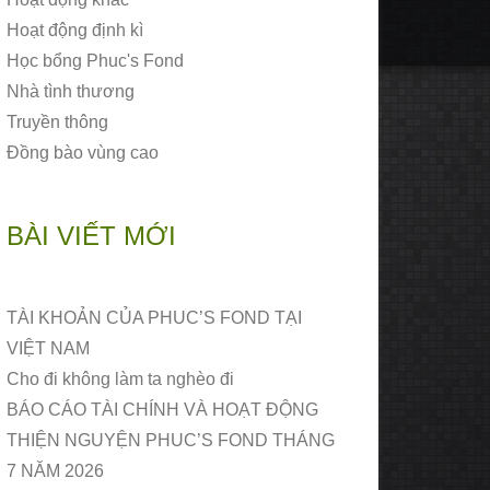
Hoạt động định kì
Học bổng Phuc's Fond
Nhà tình thương
Truyền thông
Đồng bào vùng cao
BÀI VIẾT MỚI
TÀI KHOẢN CỦA PHUC’S FOND TẠI
VIỆT NAM
Cho đi không làm ta nghèo đi
BÁO CÁO TÀI CHÍNH VÀ HOẠT ĐỘNG
THIỆN NGUYỆN PHUC’S FOND THÁNG
7 NĂM 2026