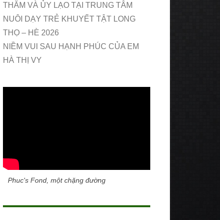
THĂM VÀ ỦY LẠO TẠI TRUNG TÂM
NUÔI DẠY TRẺ KHUYẾT TẬT LONG
THỌ – HÈ 2026
NIỀM VUI SAU HẠNH PHÚC CỦA EM
HÀ THỊ VY
Phuc's Fond, một chặng đường