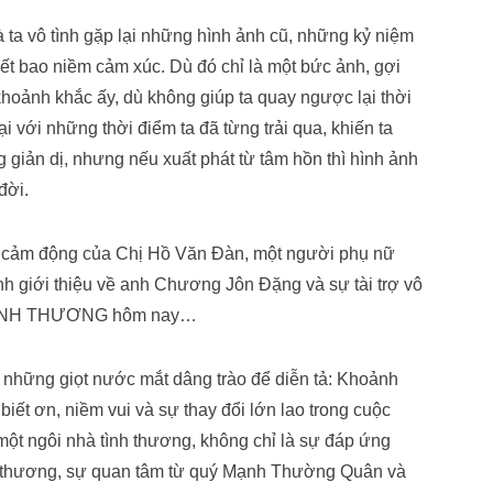
ta vô tình gặp lại những hình ảnh cũ, những kỷ niệm
biết bao niềm cảm xúc. Dù đó chỉ là một bức ảnh, gợi
ảnh khắc ấy, dù không giúp ta quay ngược lại thời
ại với những thời điểm ta đã từng trải qua, khiến ta
giản dị, nhưng nếu xuất phát từ tâm hồn thì hình ảnh
đời.
 cảm động của Chị Hồ Văn Đàn, một người phụ nữ
h giới thiệu về anh Chương Jôn Đặng và sự tài trợ vô
à TÌNH THƯƠNG hôm nay…
à những giọt nước mắt dâng trào để diễn tả: Khoảnh
iết ơn, niềm vui và sự thay đổi lớn lao trong cuộc
ột ngôi nhà tình thương, không chỉ là sự đáp ứng
êu thương, sự quan tâm từ quý Mạnh Thường Quân và