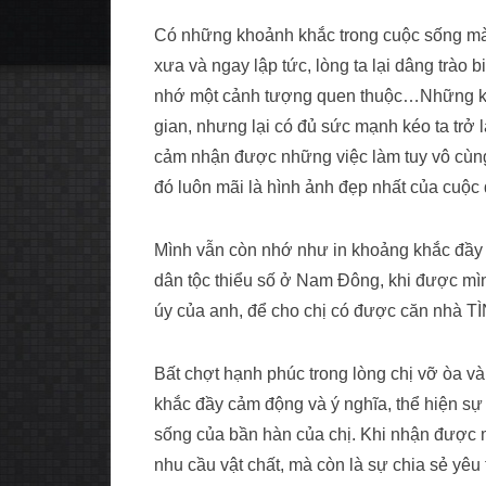
Có những khoảnh khắc trong cuộc sống mà 
xưa và ngay lập tức, lòng ta lại dâng trào 
nhớ một cảnh tượng quen thuộc…Những kho
gian, nhưng lại có đủ sức mạnh kéo ta trở l
cảm nhận được những việc làm tuy vô cùng 
đó luôn mãi là hình ảnh đẹp nhất của cuộc 
Mình vẫn còn nhớ như in khoảng khắc đầy
dân tộc thiểu số ở Nam Đông, khi được mìn
úy của anh, để cho chị có được căn nh
Bất chợt hạnh phúc trong lòng chị vỡ òa v
khắc đầy cảm động và ý nghĩa, thể hiện sự b
sống của bần hàn của chị. Khi nhận được m
nhu cầu vật chất, mà còn là sự chia sẻ y