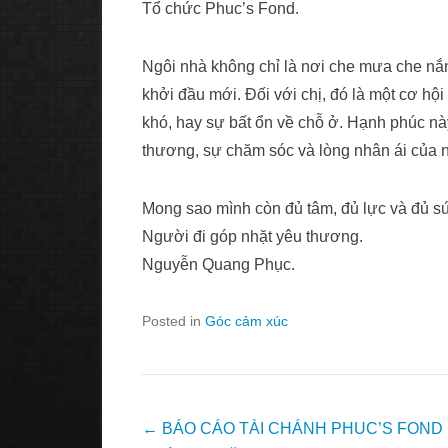
Tổ chức Phuc’s Fond.
Ngôi nhà không chỉ là nơi che mưa che nắ
khởi đầu mới. Đối với chị, đó là một cơ hộ
khó, hay sự bất ổn về chỗ ở. Hạnh phúc này
thương, sự chăm sóc và lòng nhân ái của
Mong sao mình còn đủ tâm, đủ lực và đủ sứ
Người đi góp nhặt yêu thương.
Nguyễn Quang Phục.
Posted in
Góc cảm xúc
Post
←
BÁO CÁO TÀI CHÁNH PHUC’S FOND