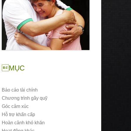
MỤC
Báo cáo tài chính
Chương trình gây quỹ
Góc cảm xúc
Hỗ trợ khẩn cấp
Hoàn cảnh khó khăn
Hoạt động khác