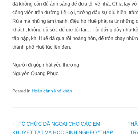
đã không còn đủ ánh sáng để đưa tôi về nhà. Chia tay với
công viên trên đường Lê Lợi, tưởng đâu sự dịu hiền, trầ
Rứa mà những âm thanh, điệu hò Huế phát ra từ những ch
khách, không đủ sức để giữ tôi lại… Tôi đứng dậy như 
tấp nập, khi Huế đã qua rồi hoàng hôn, để trốn chạy nhữ
thành phố Huế lúc lên đèn.
Người đi góp nhặt yêu thương
Nguyễn Quang Phục
Posted in
Hoàn cảnh khó khăn
Post
←
TỔ CHỨC DÃ NGOẠI CHO CÁC EM
THĂ
navigation
KHUYẾT TẬT VÀ HỌC SINH NGHÈO “THẮP
TR