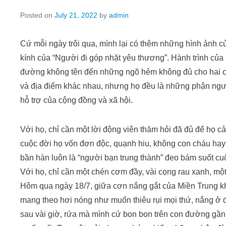
Posted on
July 21, 2022
by
admin
Cứ mỗi ngày trôi qua, mình lại có thêm những hình ảnh c
kính của “Người đi góp nhặt yêu thương”. Hành trình củ
đường không tên đến những ngõ hẻm không đủ cho hai ch
và địa điểm khác nhau, nhưng họ đều là những phận ngư
hỗ trợ của cộng đồng và xã hội.
Với họ, chỉ cần một lời động viên thăm hỏi đã đủ để họ 
cuộc đời họ vốn đơn độc, quạnh hiu, không con cháu hay 
bần hàn luôn là “người bạn trung thành” đeo bám suốt cu
Với họ, chỉ cần một chén cơm đầy, vài cọng rau xanh, mộ
Hôm qua ngày 18/7, giữa cơn nắng gắt của Miền Trung kh
mang theo hơi nóng như muốn thiêu rụi mọi thứ, nắng ở 
sau vài giờ, rứa mà mình cứ bon bon trên con đường gầ