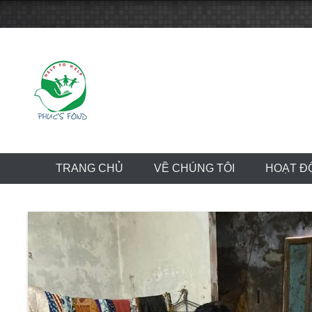
Skip
to
content
TRANG CHỦ
VỀ CHÚNG TÔI
HOẠT Đ