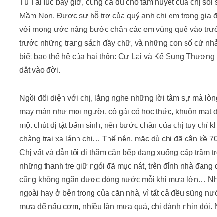
Tú Tài lúc bấy giờ, cũng đã đủ cho tâm huyết của chị sôi 
Mầm Non. Được sự hỗ trợ của quý anh chị em trong gia đ
với mong ước nâng bước chân các em vùng quê vào trư
trước những trang sách đầy chữ, và những con số cứ n
biết bao thế hệ của hai thôn: Cự Lại và Kế Sung Thượng 
dắt vào đời.
Ngồi đối diện với chị, lắng nghe những lời tâm sự mà lò
may mắn như mọi người, cô gái có học thức, khuôn mặt dễ
một chút dị tật bẩm sinh, nên bước chân của chị tuy chỉ 
chàng trai xa lánh chị… Thế nên, mặc dù chị đã cận kề 70
Chị vất vả dẫn tôi đi thăm căn bếp đang xuống cấp trầm tr
những thanh tre giữ ngói đã mục nát, trên đỉnh nhà đang
cũng không ngăn được dòng nước mỗi khi mưa lớn… Nhữn
ngoài hay ở bên trong của căn nhà, vì tất cả đều sũng nư
mưa để nấu cơm, nhiều lần mưa quá, chị đành nhịn đói.