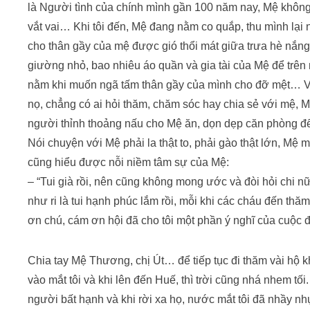
là Người tình của chính mình gần 100 năm nay, Mệ không
vắt vai… Khi tôi đến, Mệ đang nằm co quắp, thu mình lại n
cho thân gầy của mệ được gió thổi mát giữa trưa hè nắng
giường nhỏ, bao nhiêu áo quần và gia tài của Mệ để trên 
nằm khi muốn ngã tấm thân gầy của mình cho đỡ mệt… V
nọ, chẳng có ai hỏi thăm, chăm sóc hay chia sẻ với mệ, 
người thỉnh thoảng nấu cho Mệ ăn, dọn dẹp căn phòng để
Nói chuyện với Mệ phải la thật to, phải gào thật lớn, M
cũng hiểu được nỗi niềm tâm sự của Mệ:
– “Tui già rồi, nên cũng không mong ước và đòi hỏi chi nữ
như ri là tui hạnh phúc lắm rồi, mỗi khi các cháu đến thăm
ơn chú, cám ơn hội đã cho tôi một phần ý nghĩ của cuộc đ
Chia tay Mệ Thương, chị Út… để tiếp tục đi thăm vài hộ
vào mắt tôi và khi lên đến Huế, thì trời cũng nhá nhem t
người bất hạnh và khi rời xa họ, nước mắt tôi đã nhầy 