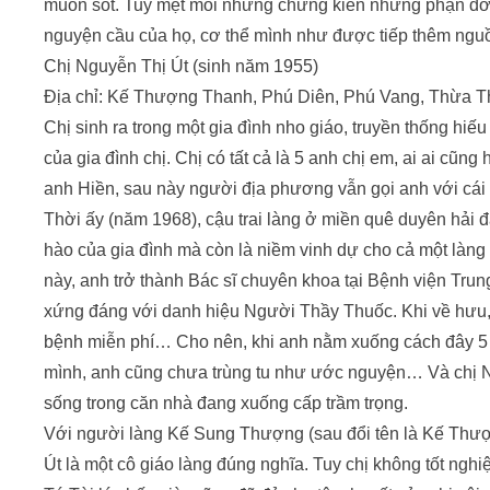
muốn sốt. Tuy mệt mỏi nhưng chứng kiến những phận đời
nguyện cầu của họ, cơ thể mình như được tiếp thêm ngu
Chị Nguyễn Thị Út (sinh năm 1955)
Địa chỉ: Kế Thượng Thanh, Phú Diên, Phú Vang, Thừa T
Chị sinh ra trong một gia đình nho giáo, truyền thống hi
của gia đình chị. Chị có tất cả là 5 anh chị em, ai ai cũng 
anh Hiền, sau này người địa phương vẫn gọi anh với cái t
Thời ấy (năm 1968), cậu trai làng ở miền quê duyên hải đ
hào của gia đình mà còn là niềm vinh dự cho cả một làn
này, anh trở thành Bác sĩ chuyên khoa tại Bệnh viện Tru
xứng đáng với danh hiệu Người Thầy Thuốc. Khi về hưu, a
bệnh miễn phí… Cho nên, khi anh nằm xuống cách đây 5 
mình, anh cũng chưa trùng tu như ước nguyện… Và chị 
sống trong căn nhà đang xuống cấp trầm trọng.
Với người làng Kế Sung Thượng (sau đổi tên là Kế Thượn
Út là một cô giáo làng đúng nghĩa. Tuy chị không tốt ng