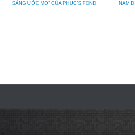
SÁNG ƯỚC MƠ” CỦA PHUC’S FOND
NAM Đ