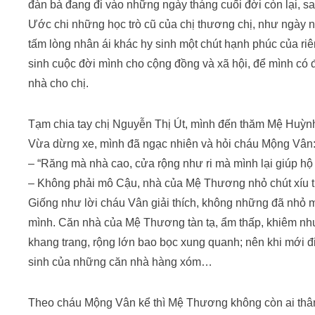
đàn bà đang đi vào những ngày tháng cuối đời còn lại,
Ước chi những học trò cũ của chị thương chị, như ngày 
tấm lòng nhân ái khác hy sinh một chút hạnh phúc của riê
sinh cuộc đời mình cho cộng đồng và xã hội, để mình có đủ
nhà cho chị.
Tạm chia tay chị Nguyễn Thị Út, mình đến thăm Mệ Huỳnh
Vừa dừng xe, mình đã ngạc nhiên và hỏi cháu Mộng Vân
– “Răng mà nhà cao, cửa rộng như ri mà mình lại giúp h
– Không phải mô Cậu, nhà của Mệ Thương nhỏ chút xíu
Giống như lời cháu Vân giải thích, không những đã nhỏ
mình. Căn nhà của Mệ Thương tàn tạ, ẩm thấp, khiêm n
khang trang, rộng lớn bao bọc xung quanh; nên khi mới đi
sinh của những căn nhà hàng xóm…
Theo cháu Mộng Vân kể thì Mệ Thương không còn ai thân