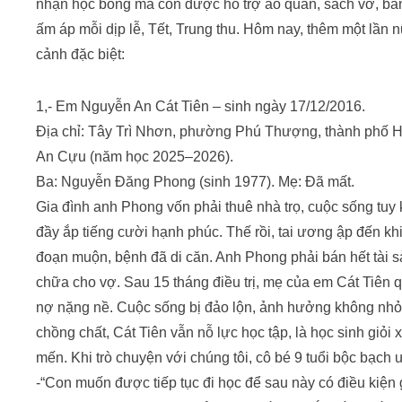
nhận học bổng mà còn được hỗ trợ áo quần, sách vở, b
ấm áp mỗi dịp lễ, Tết, Trung thu. Hôm nay, thêm một lần 
cảnh đặc biệt:
1,- Em Nguyễn An Cát Tiên – sinh ngày 17/12/2016.
Địa chỉ: Tây Trì Nhơn, phường Phú Thượng, thành phố Hu
An Cựu (năm học 2025–2026).
Ba: Nguyễn Đăng Phong (sinh 1977). Mẹ: Đã mất.
Gia đình anh Phong vốn phải thuê nhà trọ, cuộc sống tu
đầy ắp tiếng cười hạnh phúc. Thế rồi, tai ương ập đến khi
đoạn muộn, bệnh đã di căn. Anh Phong phải bán hết tài
chữa cho vợ. Sau 15 tháng điều trị, mẹ của em Cát Tiên q
nợ nặng nề. Cuộc sống bị đảo lộn, ảnh hưởng không nhỏ
chồng chất, Cát Tiên vẫn nỗ lực học tập, là học sinh giỏi
mến. Khi trò chuyện với chúng tôi, cô bé 9 tuổi bộc bạch
-“Con muốn được tiếp tục đi học để sau này có điều kiện