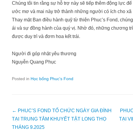
Chúng tôi tin rằng sự hỗ trợ này sẽ tiếp thêm động lực để
ước mơ và mai này trở thành những người có ích cho xã 
Thay mặt Ban điều hành quỹ từ thiện Phuc’s Fond, chúng 
ái và sự đồng hành của quý vị. Nhờ đó, những chương tr
được duy trì và đơm hoa kết trái.
Người đi góp nhặt yêu thương
Nguyễn Quang Phục
Posted in
Học bổng Phuc's Fond
Post
←
PHUC’S FOND TỔ CHỨC NGÀY GIA ĐÌNH
PHUC
navigation
TẠI TRUNG TÂM KHUYẾT TẬT LONG THỌ
TẠI V
THÁNG 9.2025