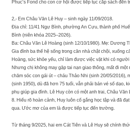
Phuc’s Fond cho con cơ hội được tiếp tục cắp sách đến t
2,- Em Châu Văn Lê Huy – sinh ngày 11/09/2018.
Địa chỉ: 11/41 Ngự Bình, phường An Cựu, thành phố Huế
Bình (niên khóa 2025–2026).
Ba: Châu Văn Lê Hoàng (sinh 12/10/1980). Mẹ: Dương Th
Gia đình ba thế hệ sống trong căn nhà chật chội, xuống 
Hoàng, sức khỏe yếu, chỉ làm được việc vặt khi có người t
Nhưng chị không may gặp tai nạn giao thông, mất đi một
chăm sóc con gái út – cháu Thảo Nhi (sinh 20/05/2016), 
(sinh 1950), dù đã hơn 75 tuổi, vẫn phải bán vé số dạo
phụ giúp gia đình. Lê Huy còn có một anh trai, Châu Văn 
8. Hiểu rõ hoàn cảnh, Huy luôn cố gắng học tập và đã đạt
qua. Ước mơ của em là được tiếp tục đến trường.
Từ tháng 9/2025, hai em Cát Tiên và Lê Huy sẽ chính th