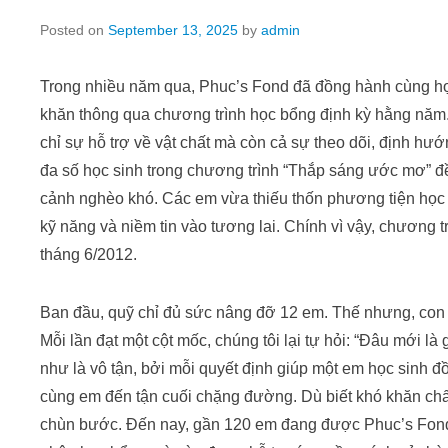
Posted on
September 13, 2025
by
admin
Trong nhiều năm qua, Phuc’s Fond đã đồng hành cùng học
khăn thông qua chương trình học bổng định kỳ hằng năm.
chỉ sự hỗ trợ về vật chất mà còn cả sự theo dõi, định hướ
đa số học sinh trong chương trình “Thắp sáng ước mơ” đề
cảnh nghèo khó. Các em vừa thiếu thốn phương tiện học 
kỹ năng và niềm tin vào tương lai. Chính vì vậy, chương 
tháng 6/2012.
Ban đầu, quỹ chỉ đủ sức nâng đỡ 12 em. Thế nhưng, con s
Mỗi lần đạt một cột mốc, chúng tôi lại tự hỏi: “Đâu mới là
như là vô tận, bởi mỗi quyết định giúp một em học sinh 
cùng em đến tận cuối chặng đường. Dù biết khó khăn chấ
chùn bước. Đến nay, gần 120 em đang được Phuc’s Fond