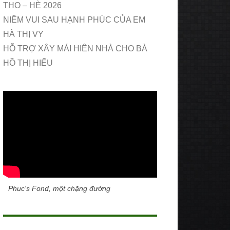
THỌ – HÈ 2026
NIỀM VUI SAU HẠNH PHÚC CỦA EM
HÀ THỊ VY
HỖ TRỢ XÂY MÁI HIÊN NHÀ CHO BÀ
HỒ THỊ HIẾU
Phuc's Fond, một chặng đường