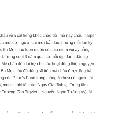
 cháu vừa cất tiếng khóc chào đời mà nay cháu Harper
của một đời người chỉ mới bắt đầu, nhưng mỗi lần kỷ
y, Ba Mẹ cháu luôn muốn sẻ chia niềm vui ấy bằng
. Trong suốt 3 năm qua, cứ mỗi dịp đánh dấu sự
a Mẹ cháu đều tài trợ cho các hoạt động thiện nguyện
i, Ba Mẹ cháu đã dùng số tiền mà cháu được ông bà,
động của Phuc’s Fond trong tháng 5 chưa có người tài
, mọi chi phí tổ chức Ngày Gia đình tại Trung tâm
 Trương (Rio Trgviet – Nguyễn Ngọc Tường Vy) tài