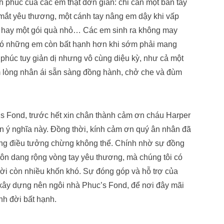
h phúc của các em thật đơn giản: chỉ cần một bàn tay
mắt yêu thương, một cánh tay nâng em dậy khi vấp
i hay một gói quà nhỏ… Các em sinh ra không may
 có những em còn bất hạnh hơn khi sớm phải mang
 phúc tuy giản dị nhưng vô cùng diệu kỳ, như cả một
m lòng nhân ái sẵn sàng đồng hành, chở che và đùm
’s Fond, trước hết xin chân thành cảm ơn cháu Harper
 ý nghĩa này. Đồng thời, kính cảm ơn quý ân nhân đã
hững điều tưởng chừng không thể. Chính nhờ sự đồng
uôn dang rộng vòng tay yêu thương, mà chúng tôi có
i còn nhiều khốn khó. Sự đóng góp và hỗ trợ của
 xây dựng nên ngôi nhà Phuc’s Fond, để nơi đây mãi
nh đời bất hạnh.