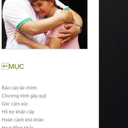
MỤC
Báo cáo tài chính
Chương trình gây quỹ
Góc cảm xúc
Hỗ trợ khẩn cấp
Hoàn cảnh khó khăn
Hoạt động khác