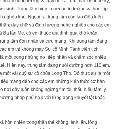
p nhằm nuôi dưỡng và dạy dỗ các em mắc bệnh tự kỷ,
ẩm sinh. Trung tâm hiện là nơi nuôi dưỡng và học tập
 nghèo khó. Ngoài ra, trung tâm còn tạo điều kiện
nh thần; dạy chữ và định hướng nghề nghiệp cho các em
ả Ba lẫn Mẹ, có em thuộc gia đình quá khó khăn,
rung tâm đón nhận và cưu mang. Khi trung tâm đang
các em thì không may Sư cô Minh Tánh viên tịch.
 là một trong những nơi tiếp nhận và chăm sóc nhiều
 Huế. Hiện nay, trung tâm đang nuôi dưỡng hơn 110 em,
ủa một vài quý sư cô chùa Long Thọ. Đó thực sự là một
c tiêu mang đến cho các em những kiến thức cơ bản
o nơi đây luôn không ngừng tìm tòi, thấu hiểu tâm lý
hương pháp phù hợp với từng dạng khuyết tật khác
à hồn nhiên trong thân thể không lành lặn, lòng