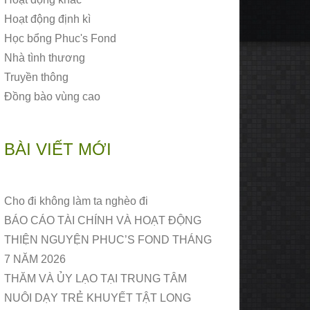
Hoạt động định kì
Học bổng Phuc's Fond
Nhà tình thương
Truyền thông
Đồng bào vùng cao
BÀI VIẾT MỚI
Cho đi không làm ta nghèo đi
BÁO CÁO TÀI CHÍNH VÀ HOẠT ĐỘNG
THIỆN NGUYỆN PHUC’S FOND THÁNG
7 NĂM 2026
THĂM VÀ ỦY LẠO TẠI TRUNG TÂM
NUÔI DẠY TRẺ KHUYẾT TẬT LONG