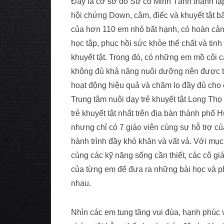
Đây là cơ sở do Sư cô Minh Tánh thành lậ
hội chứng Down, câm, điếc và khuyết tật b
của hơn 110 em nhỏ bất hạnh, có hoàn cảnh
học tập, phục hồi sức khỏe thể chất và ti
khuyết tật. Trong đó, có những em mồ côi c
không đủ khả năng nuôi dưỡng nên được t
hoạt động hiệu quả và chăm lo đầy đủ cho 
Trung tâm nuôi dạy trẻ khuyết tật Long Thọ
trẻ khuyết tật nhất trên địa bàn thành phố
nhưng chỉ có 7 giáo viên cùng sự hỗ trợ c
hành trình đầy khó khăn và vất vả. Với mụ
cùng các kỹ năng sống cần thiết, các cô giá
của từng em để đưa ra những bài học và p
nhau.
Nhìn các em tung tăng vui đùa, hạnh phúc v