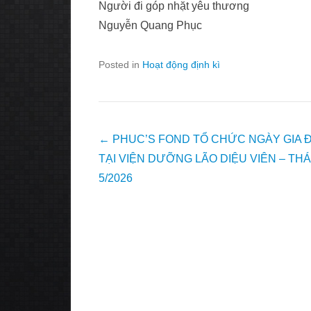
Người đi góp nhặt yêu thương
Nguyễn Quang Phục
Posted in
Hoạt động định kì
Post
←
PHUC’S FOND TỔ CHỨC NGÀY GIA 
navigation
TẠI VIỆN DƯỠNG LÃO DIỆU VIÊN – TH
5/2026