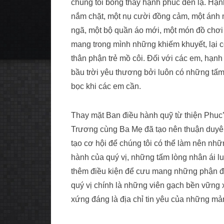
chúng tôi bỗng thấy hạnh phúc đến lạ. Hạn
nắm chặt, một nụ cười đồng cảm, một ánh 
ngã, một bộ quần áo mới, một món đồ chơ
mang trong mình những khiếm khuyết, lại
thân phận trẻ mồ côi. Đối với các em, hạnh
bầu trời yêu thương bởi luôn có những tấ
bọc khi các em cần.
Thay mặt Ban điều hành quỹ từ thiện Phuc
Trương cùng Ba Mẹ đã tạo nên thuận duyên
tạo cơ hội để chúng tôi có thể làm nên n
hành của quý vị, những tấm lòng nhân ái l
thêm điều kiện để cưu mang những phận đờ
quý vị chính là những viên gạch bền vững
xứng đáng là địa chỉ tin yêu của những mả