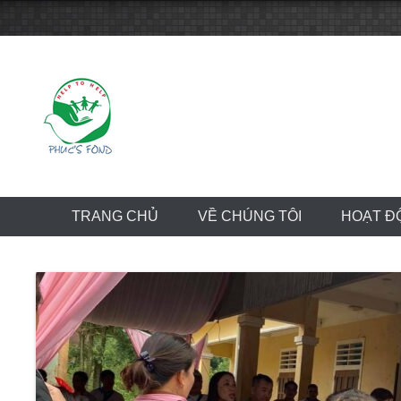
Skip
to
content
TRANG CHỦ
VỀ CHÚNG TÔI
HOẠT Đ