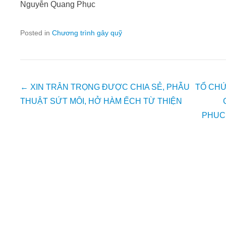
Nguyễn Quang Phục
Posted in
Chương trình gây quỹ
Post
←
XIN TRÂN TRỌNG ĐƯỢC CHIA SẺ, PHẪU
TỔ CHƯ
navigation
THUẬT SỨT MÔI, HỞ HÀM ẾCH TỪ THIỆN
PHUC’