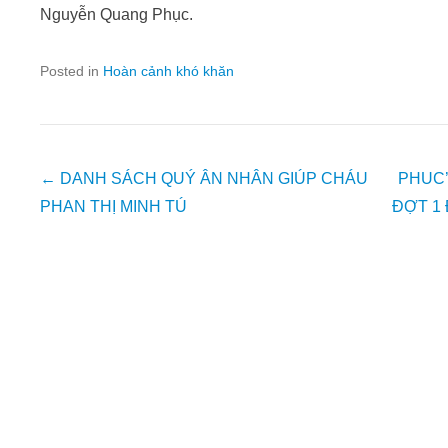
Nguyễn Quang Phục.
Posted in
Hoàn cảnh khó khăn
Post
←
DANH SÁCH QUÝ ÂN NHÂN GIÚP CHÁU
PHUC’
navigation
PHAN THỊ MINH TÚ
ĐỢT 1 