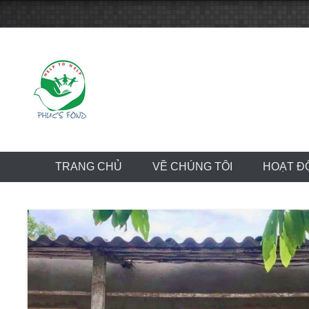
Skip
to
content
TRANG CHỦ
VỀ CHÚNG TÔI
HOẠT Đ