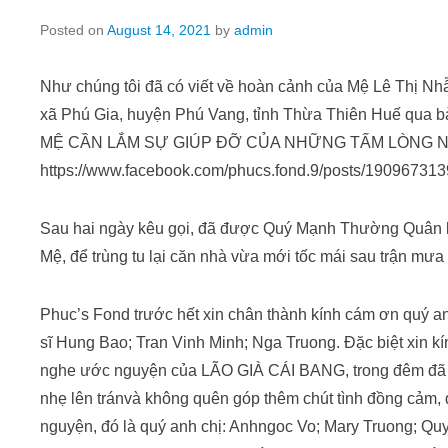
Posted on
August 14, 2021
by
admin
Như chúng tôi đã có viết về hoàn cảnh của Mệ Lê Thị Nhẫ
xã Phú Gia, huyện Phú Vang, tỉnh Thừa Thiên Huế qua bà
MỆ CẦN LẮM SỰ GIÚP ĐỠ CỦA NHỮNG TẤM LÒNG N
https://www.facebook.com/phucs.fond.9/posts/19096731
Sau hai ngày kêu gọi, đã được Quý Mạnh Thường Quân l
Mệ, để trùng tu lại căn nhà vừa mới tốc mái sau trận mưa 
Phuc’s Fond trước hết xin chân thành kính cám ơn quý a
sĩ Hung Bao; Tran Vinh Minh; Nga Truong. Đặc biệt xin k
nghe ước nguyện của LÃO GIÀ CÁI BANG, trong đêm đã 
nhẹ lên tránvà không quên góp thêm chút tình đồng cảm,
nguyện, đó là quý anh chị: Anhngoc Vo; Mary Truong; 