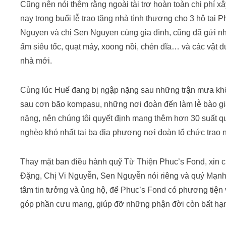
Cũng nên nói thêm rằng ngoài tài trợ hoàn toàn chi phí 
nay trong buổi lễ trao tặng nhà tình thương cho 3 hộ tại
Nguyen và chị Sen Nguyen cùng gia đình, cũng đã gửi nh
ấm siêu tốc, quạt máy, xoong nồi, chén dĩa… và các vật 
nhà mới.
Cùng lúc Huế đang bị ngập nặng sau những trận mưa kh
sau cơn bão kompasu, những nơi đoàn đến làm lễ bào
nặng, nên chúng tôi quyết định mang thêm hơn 30 suất qu
nghèo khó nhất tại ba địa phương nơi đoàn tổ chức tr
Thay mặt ban điều hành quỹ Từ Thiện Phuc’s Fond, xin
Đặng, Chị Vi Nguyễn, Sen Nguyễn nói riêng và quý Mạn
tâm tin tưởng và ủng hộ, để Phuc’s Fond có phương tiện v
góp phần cưu mang, giúp đỡ những phận đời còn bất hạ