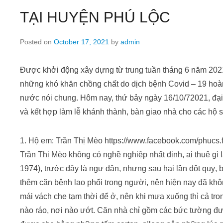
TẠI HUYỆN PHÚ LỘC
Posted on
October 17, 2021
by
admin
Được khởi động xây dựng từ trung tuần tháng 6 năm 2021,
những khó khăn chồng chất do dịch bệnh Covid – 19 hoàn
nước nói chung. Hôm nay, thứ bảy ngày 16/10/72021, đại
và kết hợp làm lễ khánh thành, bàn giao nhà cho các hộ 
1. Hộ em: Trần Thị Mèo https://www.facebook.com/phuc
Trần Thị Mèo không có nghề nghiệp nhất định, ai thuê gì
1974), trước đây là ngư dân, nhưng sau hai lần đột quỵ, b
thêm căn bệnh lao phổi trong người, nên hiện nay đã khô
mái vách che tạm thời để ở, nên khi mưa xuống thì cả tr
nào ráo, nơi nào ướt. Căn nhà chỉ gồm các bức tường đượ