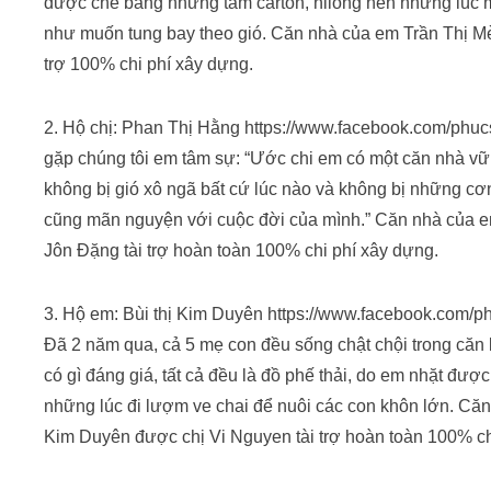
được che bằng những tấm carton, nilong nên những lúc mư
như muốn tung bay theo gió. Căn nhà của em Trần Thị Mè
trợ 100% chi phí xây dựng.
2. Hộ chị: Phan Thị Hằng https://www.facebook.com/phu
gặp chúng tôi em tâm sự: “Ước chi em có một căn nhà vữn
không bị gió xô ngã bất cứ lúc nào và không bị những c
cũng mãn nguyện với cuộc đời của mình.” Căn nhà của
Jôn Đặng tài trợ hoàn toàn 100% chi phí xây dựng.
3. Hộ em: Bùi thị Kim Duyên https://www.facebook.com/
Đã 2 năm qua, cả 5 mẹ con đều sống chật chội trong căn 
có gì đáng giá, tất cả đều là đồ phế thải, do em nhặt đượ
những lúc đi lượm ve chai để nuôi các con khôn lớn. 
Kim Duyên được chị Vi Nguyen tài trợ hoàn toàn 100% ch