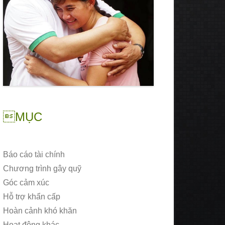
MỤC
Báo cáo tài chính
Chương trình gây quỹ
Góc cảm xúc
Hỗ trợ khẩn cấp
Hoàn cảnh khó khăn
Hoạt động khác