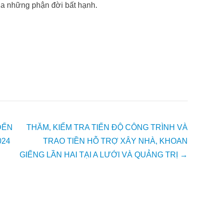
ủa những phận đời bất hạnh.
ĐẾN
THĂM, KIỂM TRA TIẾN ĐỘ CÔNG TRÌNH VÀ
024
TRAO TIỀN HỖ TRỢ XÂY NHÀ, KHOAN
GIẾNG LẦN HAI TẠI A LƯỚI VÀ QUẢNG TRỊ
→