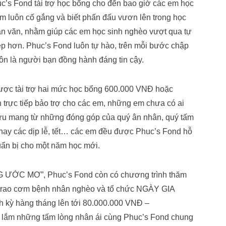
 Fond tài trợ học bổng cho đến bao giờ các em học
em luôn cố gắng và biết phấn đấu vươn lên trong học
ân văn, nhằm giúp các em học sinh nghèo vượt qua tự
ẹp hơn. Phuc’s Fond luôn tự hào, trên mỗi bước chập
ôn là người bạn đồng hành đáng tin cậy.
được tài trợ hai mức học bổng 600.000 VNĐ hoặc
 trực tiếp bảo trợ cho các em, những em chưa có ai
 cưu mang từ những đóng góp của quý ân nhân, quý tấm
, hay các dịp lễ, tết… các em đều được Phuc’s Fond hỗ
ẩn bị cho một năm học mới.
 ƯỚC MƠ”, Phuc’s Fond còn có chương trình thăm
, trao cơm bệnh nhân nghèo và tổ chức NGÀY GIA
nh kỳ hàng tháng lên tới 80.000.000 VNĐ –
 lắm những tấm lòng nhân ái cùng Phuc’s Fond chung