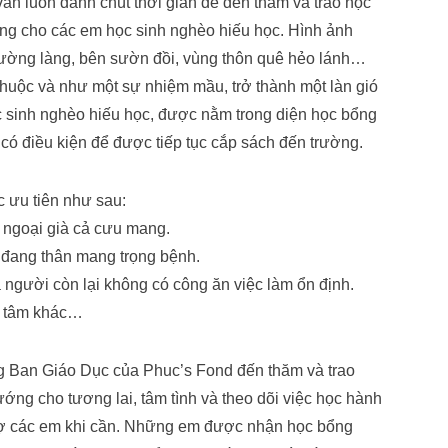
ẫn luôn dành chút thời gian để đến thăm và trao học
g cho các em học sinh nghèo hiếu học. Hình ảnh
đường làng, bên sườn đồi, vùng thôn quê hẻo lánh…
huộc và như một sự nhiệm mầu, trở thành một làn gió
ọc sinh nghèo hiếu học, được nằm trong diện học bổng
u kiện để được tiếp tục cắp sách đến trường.
 ưu tiên như sau:
 ngoại già cả cưu mang.
 đang thân mang trọng bệnh.
người còn lại không có công ăn việc làm ổn định.
n tâm khác…
g Ban Giáo Dục của Phuc’s Fond đến thăm và trao
ớng cho tương lai, tâm tình và theo dõi việc học hành
trợ các em khi cần. Những em được nhận học bổng