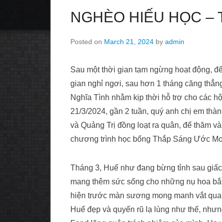
NGHÈO HIẾU HỌC – 
Posted on
March 21, 2024
by
admin
Sau một thời gian tạm ngừng hoạt động, để
gian nghỉ ngơi, sau hơn 1 tháng căng thẳng
Nghĩa Tình nhằm kịp thời hỗ trợ cho các 
21/3/2024, gần 2 tuần, quý anh chị em th
và Quảng Trị đồng loạt ra quân, để thăm 
chương trình học bổng Thắp Sáng Ước Mơ
Tháng 3, Huế như đang bừng tỉnh sau giấc
mang thêm sức sống cho những nụ hoa bắt đầ
hiện trước màn sương mong manh vắt qua 
Huế đẹp và quyến rũ lạ lùng như thế, n