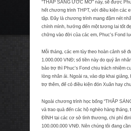
“THẮP SÁNG ƯỚC MƠ” này, sẽ được Phuc’s
hết chương trình THPT, với điều kiện các 
tập. Đây là chương trình mang đậm nét nh
chính mình, hướng đến một tương lai tốt đ
chững vào đời của các em, Phuc’s Fond lu
Mỗi tháng, các em tùy theo hoàn cảnh sẽ 
1.000.000 VNĐ; số tiền này do quý ân nhân
bảo trợ thì Phuc’s Fond chịu trách nhiệm
lòng nhân ái. Ngoài ra, vào dịp khai giảng
trợ thêm, để có điều kiện đón Xuân hay chu
Ngoài chương trình học bổng “THẮP SÁNG
và trao quà đến các hộ nghèo hàng tháng
ĐÌNH tại các cơ sở tình thương, chi phí đị
100.000.000 VNĐ. Nên chúng tôi đang cần