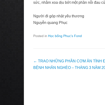
sức, nhằm xoa dịu bớt một phần nỗi đau c
Người đi góp nhặt yêu thương
Nguyễn quang Phục
Posted in
Học bổng Phuc's Fond
Post
←
TRAO NHỮNG PHẦN CƠM ÂN TÌNH 
navigation
BỆNH NHÂN NGHÈO – THÁNG 3 NĂM 2