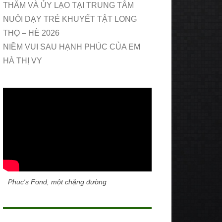
THĂM VÀ ỦY LẠO TẠI TRUNG TÂM
NUÔI DẠY TRẺ KHUYẾT TẬT LONG
THỌ – HÈ 2026
NIỀM VUI SAU HẠNH PHÚC CỦA EM
HÀ THỊ VY
Phuc's Fond, một chặng đường