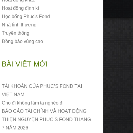
Hoạt động định kì
Học bổng Phuc's Fond
Nhà tình thương
Truyền thông
Đồng bào vùng cao
BÀI VIẾT MỚI
TÀI KHOẢN CỦA PHUC’S FOND TẠI
VIỆT NAM
Cho đi không làm ta nghèo đi
BÁO CÁO TÀI CHÍNH VÀ HOẠT ĐỘNG
THIỆN NGUYỆN PHUC’S FOND THÁNG
7 NĂM 2026