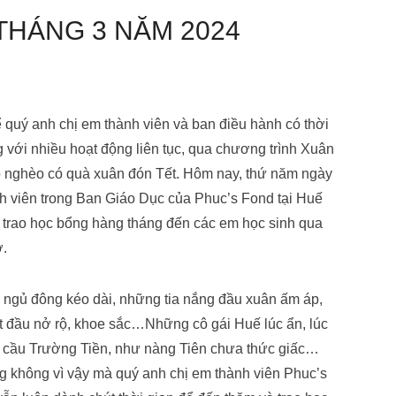
THÁNG 3 NĂM 2024
 quý anh chị em thành viên và ban điều hành có thời
 với nhiều hoạt động liên tục, qua chương trình Xuân
hộ nghèo có quà xuân đón Tết. Hôm nay, thứ năm ngày
ành viên trong Ban Giáo Dục của Phuc’s Fond tại Huế
và trao học bổng hàng tháng đến các em học sinh qua
.
 ngủ đông kéo dài, những tia nắng đầu xuân ấm áp,
u nở rộ, khoe sắc…Những cô gái Huế lúc ẩn, lúc
cầu Trường Tiền, như nàng Tiên chưa thức giấc…
hưng không vì vậy mà quý anh chị em thành viên Phuc’s