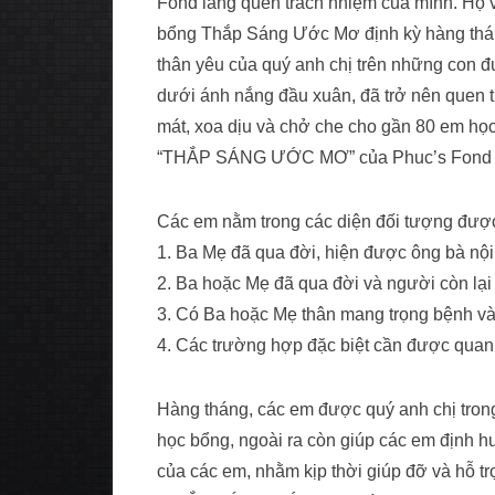
Fond lãng quên trách nhiệm của mình. Họ v
bổng Thắp Sáng Ước Mơ định kỳ hàng thán
thân yêu của quý anh chị trên những con 
dưới ánh nắng đầu xuân, đã trở nên quen t
mát, xoa dịu và chở che cho gần 80 em h
“THẮP SÁNG ƯỚC MƠ” của Phuc’s Fond có điề
Các em nằm trong các diện đối tượng được
1. Ba Mẹ đã qua đời, hiện được ông bà nội
2. Ba hoặc Mẹ đã qua đời và người còn lại
3. Có Ba hoặc Mẹ thân mang trọng bệnh và 
4. Các trường hợp đặc biệt cần được qua
Hàng tháng, các em được quý anh chị tron
học bổng, ngoài ra còn giúp các em định hư
của các em, nhằm kịp thời giúp đỡ và hỗ 