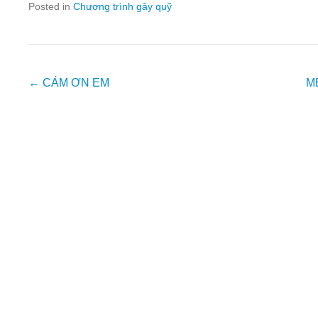
Posted in
Chương trình gây quỹ
Post
←
CÁM ƠN EM
M
navigation