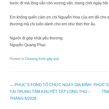
bước đi mà lòng vẫn còn vương vấn, mong chờ ngày hội
Em không quên cám ơn chị Nguyễn Hoa của em đã cho e
thương mà chị luôn dành cho em như thời thơ ấu.
Người đi góp nhặt yêu thương
Nguyễn Quang Phục
Posted in
Chương trình gây quỹ
Post
←
PHUC’S FOND TỔ CHỨC NGÀY GIA ĐÌNH
PHUC’S
navigation
TẠI TRUNG TÂM KHUYẾT TẬT LONG THỌ –
TÌN
THÁNG 6/2026