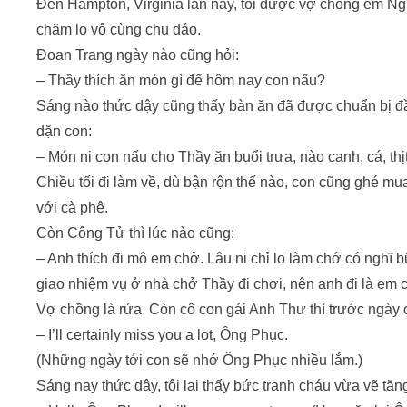
Đến Hampton, Virginia lần này, tôi được vợ chồng em 
chăm lo vô cùng chu đáo.
Đoan Trang ngày nào cũng hỏi:
– Thầy thích ăn món gì để hôm nay con nấu?
Sáng nào thức dậy cũng thấy bàn ăn đã được chuẩn bị đ
dặn con:
– Món ni con nấu cho Thầy ăn buổi trưa, nào canh, cá, th
Chiều tối đi làm về, dù bận rộn thế nào, con cũng ghé mu
với cà phê.
Còn Công Tử thì lúc nào cũng:
– Anh thích đi mô em chở. Lâu ni chỉ lo làm chớ có nghĩ
giao nhiệm vụ ở nhà chở Thầy đi chơi, nên anh đi là em 
Vợ chồng là rứa. Còn cô con gái Anh Thư thì trước ngày chi
– I’ll certainly miss you a lot, Ông Phục.
(Những ngày tới con sẽ nhớ Ông Phục nhiều lắm.)
Sáng nay thức dậy, tôi lại thấy bức tranh cháu vừa vẽ tặ