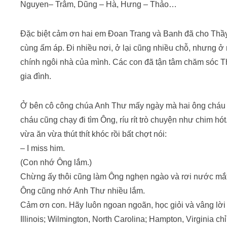
Nguyen– Trâm, Dũng – Hà, Hưng – Thảo…
Đặc biệt cảm ơn hai em Đoan Trang và Banh đã cho Thầy 
cùng ấm áp. Đi nhiều nơi, ở lại cũng nhiều chỗ, nhưng 
chính ngôi nhà của mình. Các con đã tận tâm chăm sóc T
gia đình.
Ở bên cô công chúa Anh Thư mấy ngày mà hai ông cháu 
cháu cũng chạy đi tìm Ông, ríu rít trò chuyện như chim hó
vừa ăn vừa thút thít khóc rồi bất chợt nói:
– I miss him.
(Con nhớ Ông lắm.)
Chừng ấy thôi cũng làm Ông nghẹn ngào và rơi nước mắt
Ông cũng nhớ Anh Thư nhiều lắm.
Cảm ơn con. Hãy luôn ngoan ngoãn, học giỏi và vâng lời
Illinois; Wilmington, North Carolina; Hampton, Virginia c