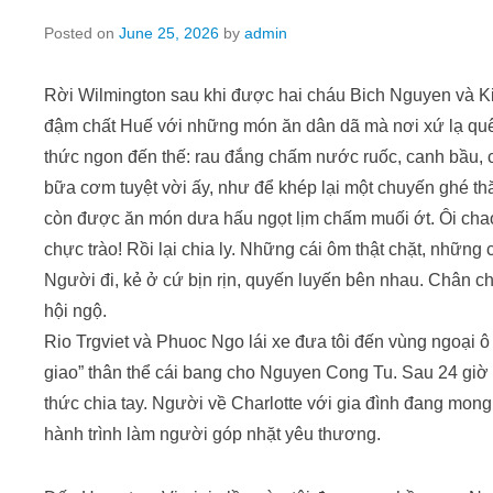
Posted on
June 25, 2026
by
admin
Rời Wilmington sau khi được hai cháu Bich Nguyen và K
đậm chất Huế với những món ăn dân dã mà nơi xứ lạ qu
thức ngon đến thế: rau đắng chấm nước ruốc, canh bầu
bữa cơm tuyệt vời ấy, như để khép lại một chuyến ghé th
còn được ăn món dưa hấu ngọt lịm chấm muối ớt. Ôi chao
chực trào! Rồi lại chia ly. Những cái ôm thật chặt, những
Người đi, kẻ ở cứ bịn rịn, quyến luyến bên nhau. Chân
hội ngộ.
Rio Trgviet và Phuoc Ngo lái xe đưa tôi đến vùng ngoại ô
giao” thân thể cái bang cho Nguyen Cong Tu. Sau 24 giờ
thức chia tay. Người về Charlotte với gia đình đang mong 
hành trình làm người góp nhặt yêu thương.