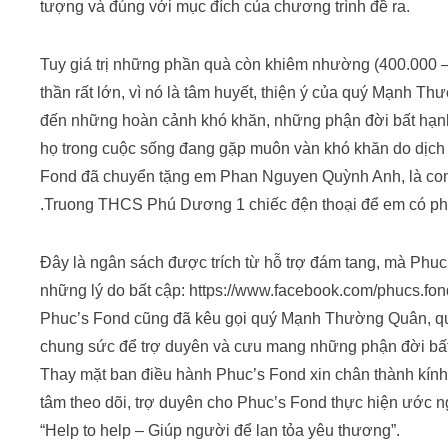
tượng và đúng với mục đích của chương trình đề ra.
Tuy giá trị những phần quà còn khiêm nhường (400.000 – 4
thần rất lớn, vì nó là tâm huyết, thiện ý của quý Mạnh T
đến những hoàn cảnh khó khăn, những phận đời bất hạnh
họ trong cuộc sống đang gặp muôn vàn khó khăn do dịch 
Fond đã chuyển tặng em Phan Nguyen Quỳnh Anh, là con
.Truong THCS Phú Dương 1 chiếc đện thoại để em có phươ
Đây là ngân sách được trích từ hỗ trợ đám tang, mà Phuc’
những lý do bất cập: https://www.facebook.com/phucs.fo
Phuc’s Fond cũng đã kêu gọi quý Mạnh Thường Quân, qu
chung sức để trợ duyên và cưu mang những phận đời bất
Thay mặt ban điều hành Phuc’s Fond xin chân thành kín
tâm theo dõi, trợ duyên cho Phuc’s Fond thực hiện ước
“Help to help – Giúp người để lan tỏa yêu thương”.