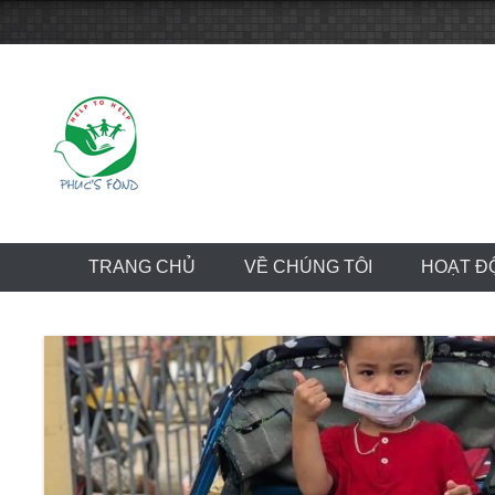
Skip
to
content
TRANG CHỦ
VỀ CHÚNG TÔI
HOẠT Đ