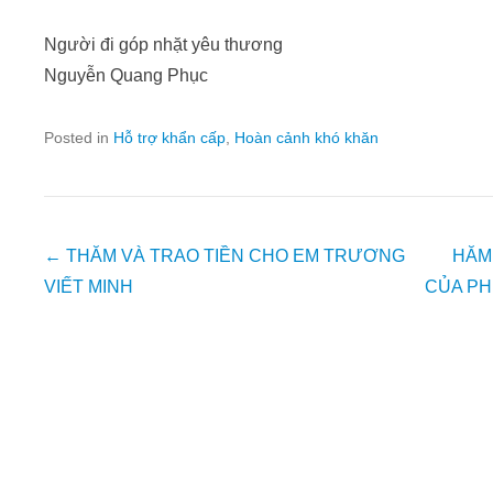
Người đi góp nhặt yêu thương
Nguyễn Quang Phục
Posted in
Hỗ trợ khẩn cấp
,
Hoàn cảnh khó khăn
Post
←
THĂM VÀ TRAO TIỀN CHO EM TRƯƠNG
HĂM
navigation
VIẾT MINH
CỦA PH